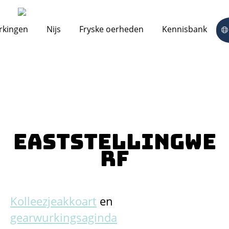
rkingen
Nijs
Fryske oerheden
Kennisbank
Eaststellingwe
rf
Kolleezjeakkoart
en
gearwurkingsaginda